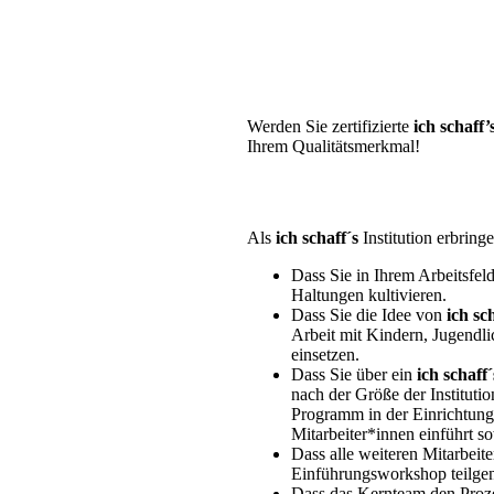
Werden Sie zertifizierte
ich schaff’
Ihrem Qualitätsmerkmal!
Als
ich schaff´s
Institution erbrin
Dass Sie in Ihrem Arbeitsfel
Haltungen kultivieren.
Dass Sie die Idee von
ich sc
Arbeit mit Kindern, Jugendli
einsetzen.
Dass Sie über ein
ich schaff´
nach der Größe der Institutio
Programm in der Einrichtung 
Mitarbeiter*innen einführt s
Dass alle weiteren Mitarbeit
Einführungsworkshop teilg
Dass das Kernteam den Proz