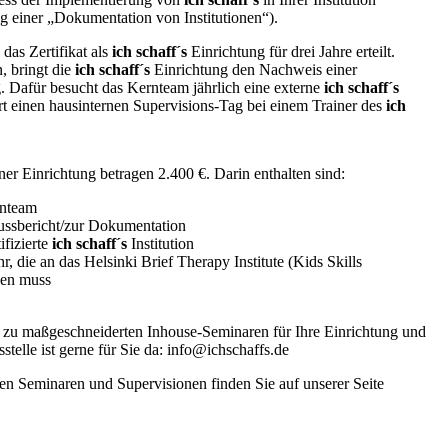
ng einer „Dokumentation von Institutionen“).
as Zertifikat als
ich schaff´s
Einrichtung für drei Jahre erteilt.
, bringt die
ich schaff´s
Einrichtung den Nachweis einer
. Dafür besucht das Kernteam jährlich eine externe
ich schaff´s
hrt einen hausinternen Supervisions-Tag bei einem Trainer des
ich
iner Einrichtung betragen 2.400 €. Darin enthalten sind:
rnteam
ssbericht/zur Dokumentation
fizierte
ich schaff´s
Institution
, die an das Helsinki Brief Therapy Institute (Kids Skills
den muss
 zu maßgeschneiderten Inhouse-Seminaren für Ihre Einrichtung und
stelle ist gerne für Sie da: info@ichschaffs.de
en Seminaren und Supervisionen finden Sie auf unserer Seite