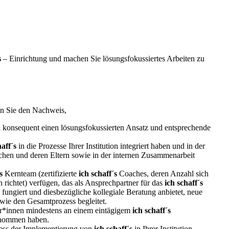
s
– Einrichtung und machen Sie lösungsfokussiertes Arbeiten zu
gen Sie den Nachweis,
d konsequent einen lösungsfokussierten Ansatz und entsprechende
haff´s
in die Prozesse Ihrer Institution integriert haben und in der
chen und deren Eltern sowie in der internen Zusammenarbeit
s
Kernteam (zertifizierte
ich schaff´s
Coaches, deren Anzahl sich
n richtet) verfügen, das als Ansprechpartner für das
ich schaff´s
fungiert und diesbezügliche kollegiale Beratung anbietet, neue
owie den Gesamtprozess begleitet.
er*innen mindestens an einem eintägigem
ich schaff´s
enommen haben.
ess der Implementierung von
ich schaff´s
in Ihrer Institution